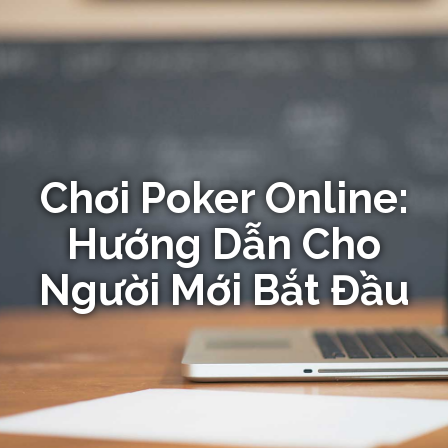
Chơi Poker Online:
Hướng Dẫn Cho
Người Mới Bắt Đầu