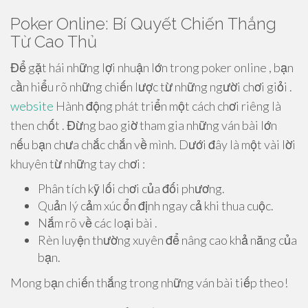
Poker Online: Bí Quyết Chiến Thắng
Từ Cao Thủ
Để gặt hái những lợi nhuận lớn trong poker online , bạn
cần hiểu rõ những chiến lược từ những người chơi giỏi .
website
Hành động phát triển một cách chơi riêng là
then chốt . Đừng bao giờ tham gia những ván bài lớn
nếu bạn chưa chắc chắn về mình. Dưới đây là một vài lời
khuyên từ những tay chơi :
Phân tích kỹ lối chơi của đối phương.
Quản lý cảm xúc ổn định ngay cả khi thua cuộc.
Nắm rõ về các loại bài .
Rèn luyện thường xuyên để nâng cao khả năng của
bạn.
Mong bạn chiến thắng trong những ván bài tiếp theo!